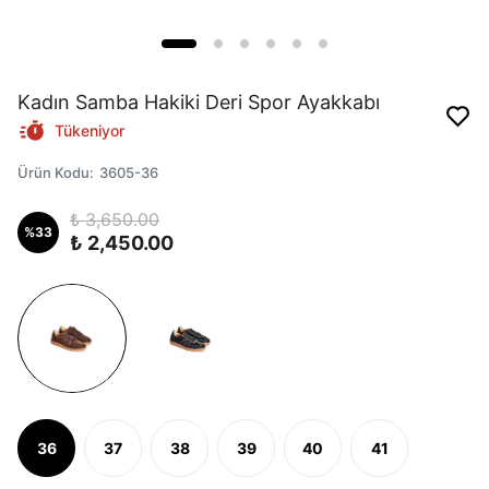
Kadın Samba Hakiki Deri Spor Ayakkabı
Tükeniyor
Ürün Kodu
:
3605-36
₺ 3,650.00
%
33
₺ 2,450.00
36
37
38
39
40
41