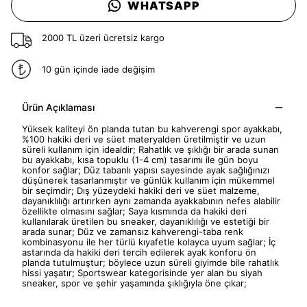
WHATSAPP
2000 TL üzeri ücretsiz kargo
10 gün içinde iade değişim
Ürün Açıklaması
Yüksek kaliteyi ön planda tutan bu kahverengi spor ayakkabı,
%100 hakiki deri ve süet materyalden üretilmiştir ve uzun
süreli kullanım için idealdir; Rahatlık ve şıklığı bir arada sunan
bu ayakkabı, kısa topuklu (1-4 cm) tasarımı ile gün boyu
konfor sağlar; Düz tabanlı yapısı sayesinde ayak sağlığınızı
düşünerek tasarlanmıştır ve günlük kullanım için mükemmel
bir seçimdir; Dış yüzeydeki hakiki deri ve süet malzeme,
dayanıklılığı artırırken aynı zamanda ayakkabının nefes alabilir
özellikte olmasını sağlar; Saya kısmında da hakiki deri
kullanılarak üretilen bu sneaker, dayanıklılığı ve estetiği bir
arada sunar; Düz ve zamansız kahverengi-taba renk
kombinasyonu ile her türlü kıyafetle kolayca uyum sağlar; İç
astarında da hakiki deri tercih edilerek ayak konforu ön
planda tutulmuştur; böylece uzun süreli giyimde bile rahatlık
hissi yaşatır; Sportswear kategorisinde yer alan bu siyah
sneaker, spor ve şehir yaşamında şıklığıyla öne çıkar;