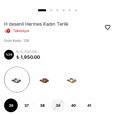
H desenli Hermes Kadın Terlik
Tükeniyor
Ürün Kodu
:
128
₺ 2,750.00
%
29
₺ 1,950.00
36
37
38
39
40
41