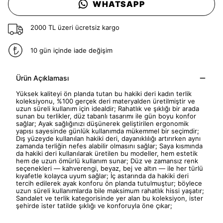
WHATSAPP
2000 TL üzeri ücretsiz kargo
10 gün içinde iade değişim
Ürün Açıklaması
Yüksek kaliteyi ön planda tutan bu hakiki deri kadın terlik
koleksiyonu, %100 gerçek deri materyalden üretilmiştir ve
uzun süreli kullanım için idealdir; Rahatlık ve şıklığı bir arada
sunan bu terlikler, düz tabanlı tasarımı ile gün boyu konfor
sağlar; Ayak sağlığınızı düşünerek geliştirilen ergonomik
yapısı sayesinde günlük kullanımda mükemmel bir seçimdir;
Dış yüzeyde kullanılan hakiki deri, dayanıklılığı artırırken aynı
zamanda terliğin nefes alabilir olmasını sağlar; Saya kısmında
da hakiki deri kullanılarak üretilen bu modeller, hem estetik
hem de uzun ömürlü kullanım sunar; Düz ve zamansız renk
seçenekleri — kahverengi, beyaz, bej ve altın — ile her türlü
kıyafetle kolayca uyum sağlar; İç astarında da hakiki deri
tercih edilerek ayak konforu ön planda tutulmuştur; böylece
uzun süreli kullanımlarda bile maksimum rahatlık hissi yaşatır;
Sandalet ve terlik kategorisinde yer alan bu koleksiyon, ister
şehirde ister tatilde şıklığı ve konforuyla öne çıkar;