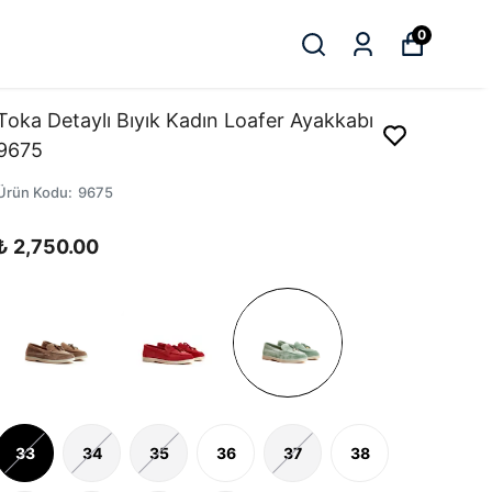
0
Toka Detaylı Bıyık Kadın Loafer Ayakkabı
9675
Ürün Kodu
:
9675
₺ 2,750.00
33
34
35
36
37
38