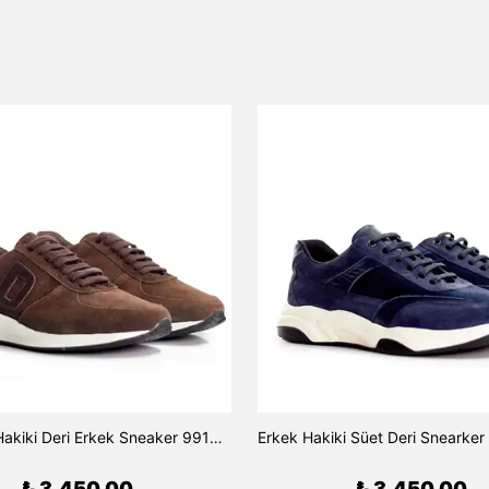
D desenli Hakiki Deri Erkek Sneaker 9910 - Kahve
₺ 3,450.00
₺ 3,450.00