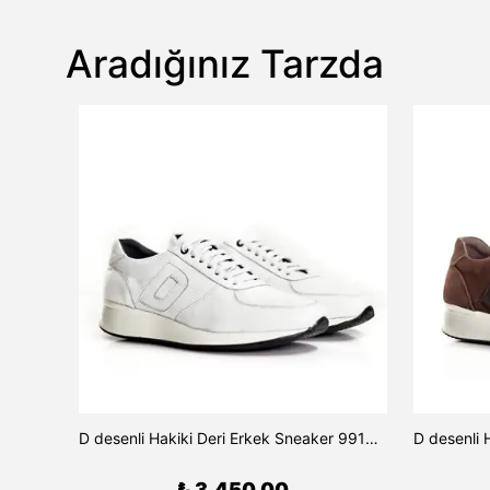
Aradığınız Tarzda
Ağaç Ökçeli Kadın Topuklu Ayakkabı 9822 - Turuncu
D desenli Hakiki Deri Erkek Sneaker 9910 - Beyaz
₺ 3,450.00