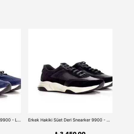
Erkek Hakiki Süet Deri Snearker 9900 - Lacivert
Erkek Hakiki Süet Deri Snearker 9900 - Siyah
₺ 3,450.00