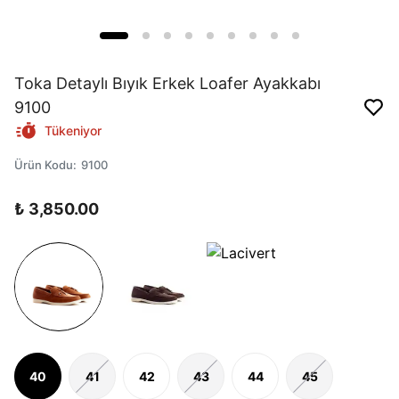
Toka Detaylı Bıyık Erkek Loafer Ayakkabı
9100
Tükeniyor
Ürün Kodu
:
9100
₺ 3,850.00
40
41
42
43
44
45